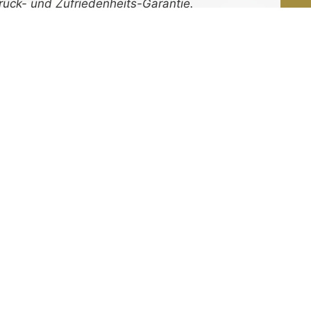
rück-
und
Zufrieden­­heits
-Garantie.