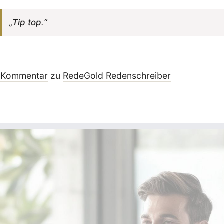
„
Tip top
.“
Kommentar
zu
RedeGold Reden­schreiber