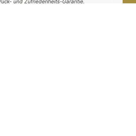
rück-
und
Zufrieden­­heits
-Garantie.