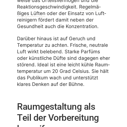
weise das Urteils­ver­mögen und die
Reak­ti­ons­ge­schwin­dig­keit.
Regel­mä­
ßiges Lüften
oder der Einsatz von Luft­
rei­ni­gern fördert damit neben der
Gesund­heit auch die Konzentration.
Darüber hinaus ist auf Geruch und
Tempe­ratur zu achten. Frische, neutrale
Luft wirkt bele­bend. Starke Parfüms
oder künst­liche Düfte sind dagegen eher
störend. Ideal ist eine leicht kühle Raum­
tem­pe­ratur um 20 Grad Celsius. Sie hält
das Publikum wach und unter­stützt
klares Denken auf der Bühne.
Raumgestaltung als
Teil der Vorbereitung