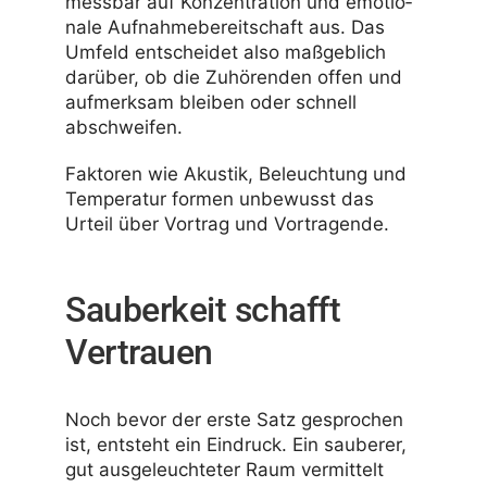
messbar auf Konzen­tra­tion und emotio­
nale Aufnah­me­be­reit­schaft aus. Das
Umfeld entscheidet also maßgeb­lich
darüber, ob die Zuhö­renden offen und
aufmerksam bleiben oder schnell
abschweifen.
Faktoren wie Akustik, Beleuch­tung und
Tempe­ratur formen unbe­wusst das
Urteil über Vortrag und Vortragende.
Sauberkeit schafft
Vertrauen
Noch bevor der erste Satz gespro­chen
ist, entsteht ein Eindruck. Ein sauberer,
gut ausge­leuch­teter Raum vermit­telt