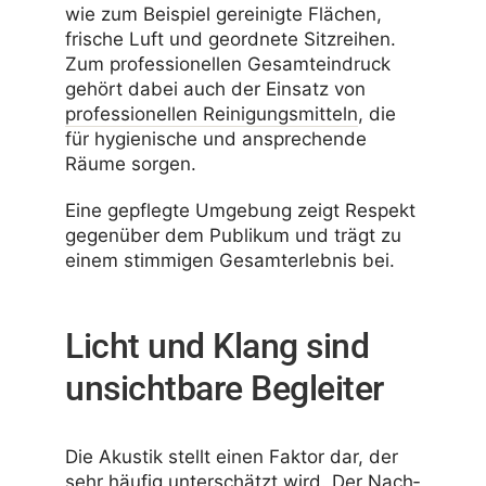
wie zum Beispiel gerei­nigte Flächen,
frische Luft und geord­nete Sitz­reihen.
Zum profes­sio­nellen Gesamt­ein­druck
gehört dabei auch der Einsatz von
profes­sio­nellen Reini­gungs­mit­teln
, die
für hygie­ni­sche und anspre­chende
Räume sorgen.
Eine gepflegte Umge­bung zeigt Respekt
gegen­über dem Publikum und trägt zu
einem stim­migen Gesamt­erlebnis bei.
Licht und Klang sind
unsichtbare Begleiter
Die Akustik stellt einen Faktor dar, der
sehr häufig unter­schätzt wird. Der Nach­