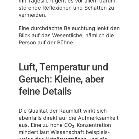
mit Tages­licht geht es vor allem darum,
störende Refle­xionen und Schatten zu
vermeiden.
Eine durch­dachte Beleuch­tung lenkt den
Blick auf das Wesent­liche, nämlich die
Person auf der Bühne.
Luft, Temperatur und
Geruch: Kleine, aber
feine Details
Die Qualität der Raum­luft wirkt sich
eben­falls direkt auf die Aufmerk­sam­keit
aus. Eine zu hohe CO₂-Konzen­­tra­­tion
mindert laut Wissen­schaft beispiels­