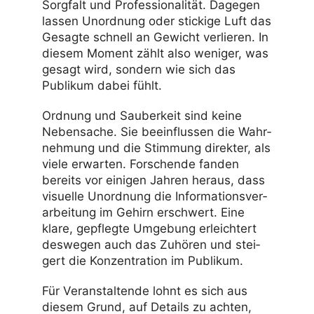
Sorg­falt und Profes­sio­na­lität. Dagegen
lassen Unord­nung oder stickige Luft das
Gesagte schnell an Gewicht verlieren. In
diesem Moment zählt also weniger, was
gesagt wird, sondern wie sich das
Publikum dabei fühlt.
Ordnung und Sauber­keit sind keine
Neben­sache. Sie beein­flussen die Wahr­
neh­mung und die Stim­mung direkter, als
viele erwarten. Forschende fanden
bereits vor einigen Jahren heraus, dass
visu­elle Unord­nung die Infor­ma­ti­ons­ver­
ar­bei­tung im Gehirn erschwert. Eine
klare, gepflegte Umge­bung erleich­tert
deswegen auch das Zuhören und stei­
gert die Konzen­tra­tion im Publikum.
Für Veran­stal­tende lohnt es sich aus
diesem Grund, auf Details zu achten,