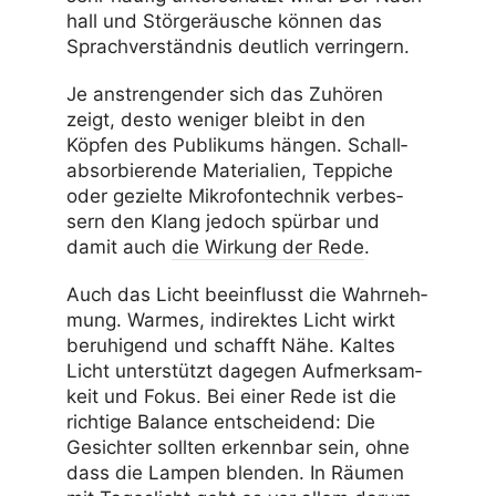
hall und Stör­ge­räu­sche können das
Sprach­ver­ständnis deut­lich verringern.
Je anstren­gender sich das Zuhören
zeigt, desto weniger bleibt in den
Köpfen des Publi­kums hängen. Schall­
ab­sor­bie­rende Mate­ria­lien, Teppiche
oder gezielte Mikro­fon­technik verbes­
sern den Klang jedoch spürbar und
damit auch
die Wirkung der Rede
.
Auch das Licht beein­flusst die Wahr­neh­
mung. Warmes, indi­rektes Licht wirkt
beru­hi­gend und schafft Nähe. Kaltes
Licht unter­stützt dagegen Aufmerk­sam­
keit und Fokus. Bei einer Rede ist die
rich­tige Balance entschei­dend: Die
Gesichter sollten erkennbar sein, ohne
dass die Lampen blenden. In Räumen