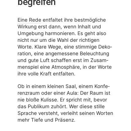
begreifen
Eine Rede
entfaltet ihre best­mög­liche
Wirkung erst dann, wenn Inhalt und
Umge­bung harmo­nieren. Es geht also
nicht nur um die Wahl der rich­tigen
Worte. Klare Wege, eine stim­mige Deko­
ra­tion, eine ange­mes­sene Beleuch­tung
und gute Luft schaffen erst im Zusam­
men­spiel eine Atmo­sphäre, in der Worte
ihre volle Kraft entfalten.
Ob in einem kleinen Saal, einem Konfe­
renz­raum oder einer Aula: Der Raum ist
nie bloße Kulisse. Er spricht mit, bevor
das Publikum zuhört. Wer diese stille
Sprache versteht, verleiht seinen Worten
mehr Tiefe und Präsenz.