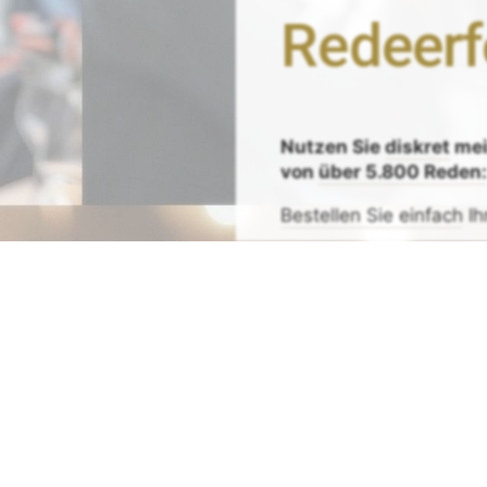
Redeerf
Nutzen Sie
diskret
me
von
über 5.800 Reden
Bestellen Sie einfach
Ih
Zeit sparen - Re
Mit
Bestpreis
-,
Geld-zu