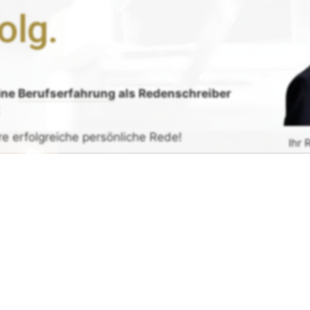
olg.
ine
Berufserfahrung
als Redenschreiber
:
re erfolgreiche persönliche Rede!
Ihr 
de erhalten
G
rück-
und
Zufrieden­­heits
-Garantie.