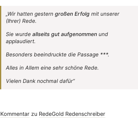
„Wir hatten gestern
großen Erfolg
mit unserer
(Ihrer) Rede.
Sie wurde
allseits gut aufge­nommen
und
applaudiert.
Beson­ders beein­druckte die Passage ***.
Alles in Allem eine sehr schöne Rede.
Vielen Dank nochmal dafür“
Kommentar
zu
RedeGold Reden­schreiber