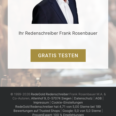
Ihr Redenschreiber Frank Rosenbauer
GRATIS TESTEN
© 1999-2026
RedeGold Redenschreiber
Frank Rosenbauer M.A. &
Co-Autoren,
Altenhof 9, D-57074 Siegen
|
Datenschutz
|
AGB
|
Impressum
|
Cookie-Einstellungen
RedeGold
Redenschreiber
hat
4,71
von
5,00
Sterne
bei
189
Bewertungen auf Trusted Shops
|
Google: 5,0 von 5,0 Sterne
|
ProvenExpert: 100 % Empfehlungen