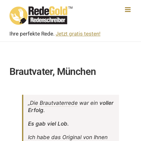
Skip
to
content
Ihre perfekte Rede.
Jetzt gratis testen!
Brautvater, München
„
Die Braut­va­ter­rede
war ein
voller
Erfolg
.
Es gab viel Lob.
Ich habe das Original von Ihnen