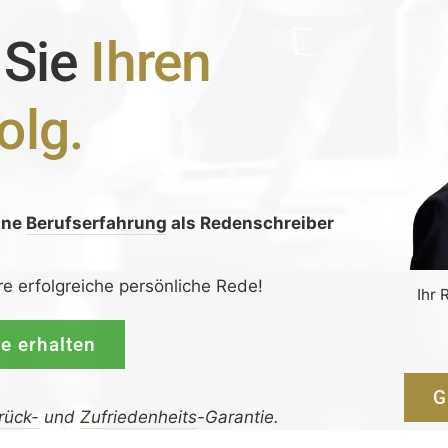
 Sie
Ihren
olg.
ine
Berufserfahrung
als Redenschreiber
:
re erfolgreiche persönliche Rede!
Ihr 
de erhalten
G
rück-
und
Zufrieden­­heits
-Garantie.