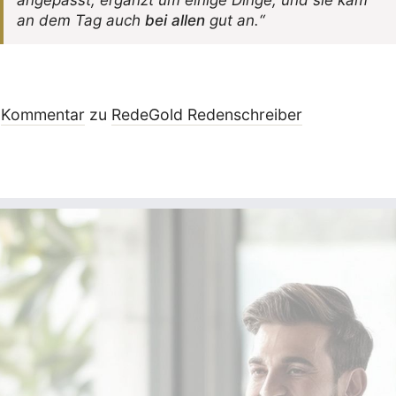
ange­passt, ergänzt um einige Dinge, und sie kam
an dem Tag auch
bei allen
gut an.“
Kommentar
zu
RedeGold Reden­schreiber