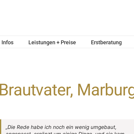
Infos
Leistungen + Preise
Erstberatung
Brautvater, Marbur
„Die Rede habe ich noch ein wenig umge­baut,