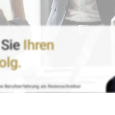
 Sie
Ihren
olg.
ne
Berufserfahrung
als Redenschreiber
re erfolgreiche persönliche Rede!
Ihr 