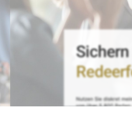
Sichern
Redeerf
Nutzen Sie
diskret
mei
von
über 5.800 Reden:
Bestellen Sie einfach
Ih