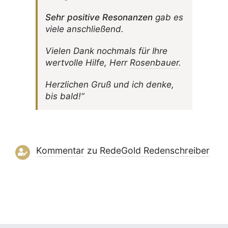
Sehr posi­tive Reso­nanzen
gab es
viele anschließend.
Vielen Dank noch­mals für Ihre
wert­volle Hilfe, Herr
Rosen­bauer
.
Herz­li­chen Gruß und ich denke,
bis bald!“
Kommentar
zu
RedeGold Reden­schreiber