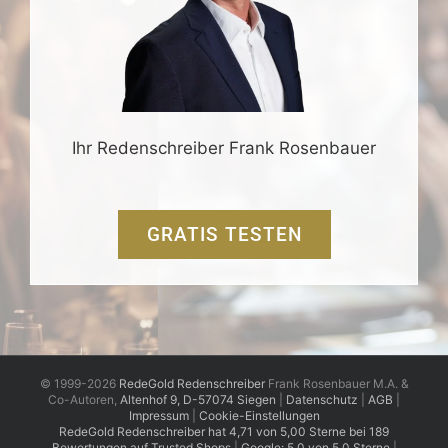
Ihr Redenschreiber Frank Rosenbauer
GRATIS TESTEN
© 1999-2026
RedeGold Redenschreiber
Frank Rosenbauer M.A. &
Co-Autoren,
Altenhof 9, D-57074 Siegen
|
Datenschutz
|
AGB
|
Impressum
|
Cookie-Einstellungen
RedeGold
Redenschreiber
hat
4,71
von
5,00
Sterne
bei
189
Bewertungen auf Trusted Shops
|
Google: 5,0 von 5,0 Sterne
|