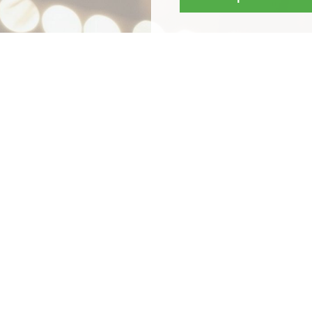
Mit
Bestpreis
-,
Geld-zu