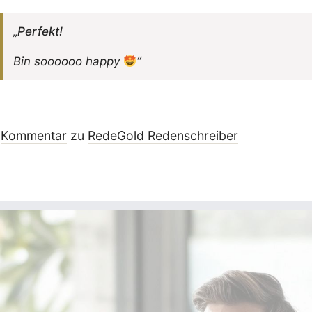
„
Perfekt!
Bin soooooo happy
“
Kommentar
zu
RedeGold Reden­schreiber