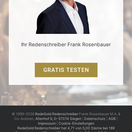
Ihr Redenschreiber Frank Rosenbauer
GRATIS TESTEN
© 1999-2026
RedeGold Redenschreiber
Frank Rosenbauer M.A. &
Co-Autoren,
Altenhof 9, D-57074 Siegen
|
Datenschutz
|
AGB
|
Impressum
|
Cookie-Einstellungen
RedeGold
Redenschreiber
hat
4,71
von
5,00
Sterne
bei
189