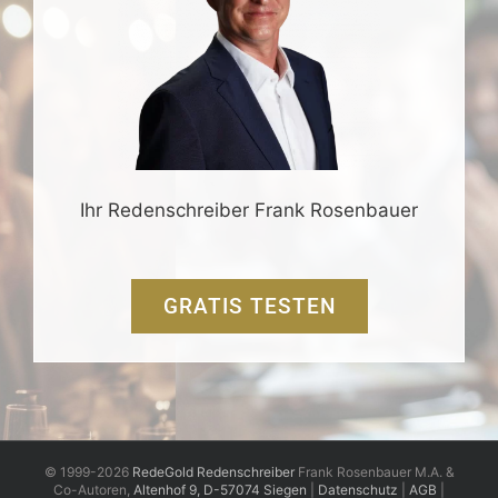
Ihr Redenschreiber Frank Rosenbauer
GRATIS TESTEN
© 1999-2026
RedeGold Redenschreiber
Frank Rosenbauer M.A. &
Co-Autoren,
Altenhof 9, D-57074 Siegen
|
Datenschutz
|
AGB
|