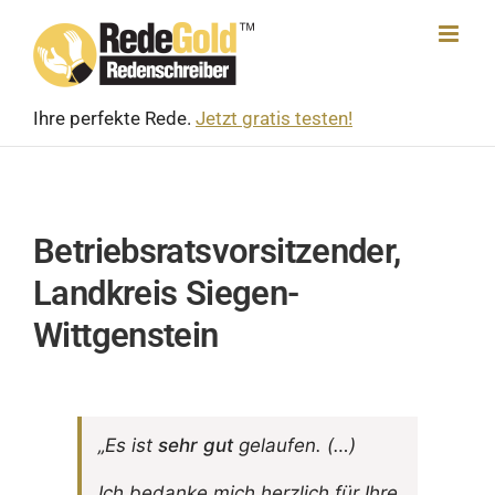
Skip
to
content
Ihre perfekte Rede.
Jetzt gratis testen!
Betriebsratsvorsitzender,
Landkreis Siegen-
Wittgenstein
„Es ist
sehr gut
gelaufen. (…)
Ich bedanke mich herz­lich für Ihre