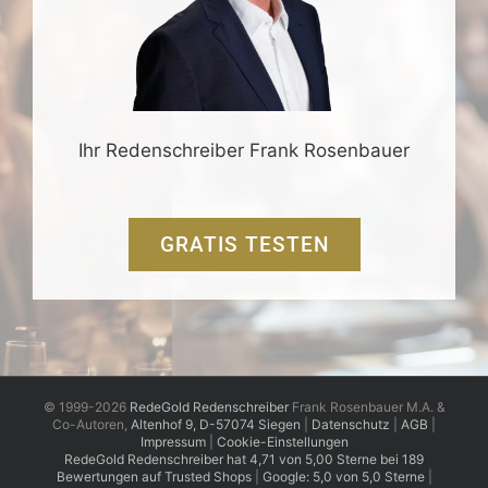
Ihr Redenschreiber Frank Rosenbauer
GRATIS TESTEN
© 1999-2026
RedeGold Redenschreiber
Frank Rosenbauer M.A. &
Co-Autoren,
Altenhof 9, D-57074 Siegen
|
Datenschutz
|
AGB
|
Impressum
|
Cookie-Einstellungen
RedeGold
Redenschreiber
hat
4,71
von
5,00
Sterne
bei
189
Bewertungen auf Trusted Shops
|
Google: 5,0 von 5,0 Sterne
|