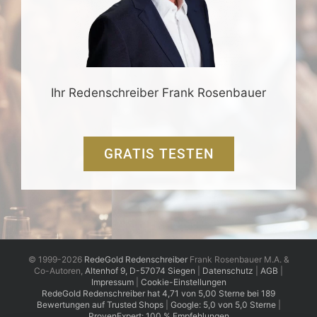
Ihr Redenschreiber Frank Rosenbauer
GRATIS TESTEN
© 1999-2026
RedeGold Redenschreiber
Frank Rosenbauer M.A. &
Co-Autoren,
Altenhof 9, D-57074 Siegen
|
Datenschutz
|
AGB
|
Impressum
|
Cookie-Einstellungen
RedeGold
Redenschreiber
hat
4,71
von
5,00
Sterne
bei
189
Bewertungen auf Trusted Shops
|
Google: 5,0 von 5,0 Sterne
|
ProvenExpert: 100 % Empfehlungen