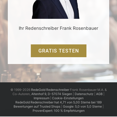
Ihr Redenschreiber Frank Rosenbauer
GRATIS TESTEN
© 1999-2026
RedeGold Redenschreiber
Frank Rosenbauer M.A. &
Co-Autoren,
Altenhof 9, D-57074 Siegen
|
Datenschutz
|
AGB
|
Impressum
|
Cookie-Einstellungen
RedeGold
Redenschreiber
hat
4,71
von
5,00
Sterne
bei
189
Bewertungen auf Trusted Shops
|
Google: 5,0 von 5,0 Sterne
|
ProvenExpert: 100 % Empfehlungen