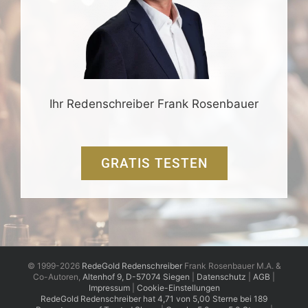
Ihr Redenschreiber Frank Rosenbauer
GRATIS TESTEN
© 1999-2026
RedeGold Redenschreiber
Frank Rosenbauer M.A. &
Co-Autoren,
Altenhof 9, D-57074 Siegen
|
Datenschutz
|
AGB
|
Impressum
|
Cookie-Einstellungen
RedeGold
Redenschreiber
hat
4,71
von
5,00
Sterne
bei
189