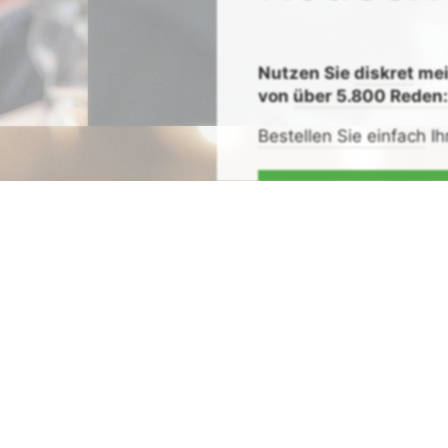
Nutzen Sie
diskret
me
von
über 5.800 Reden
Bestellen Sie einfach
Ih
Zeit sparen - Re
Mit
Bestpreis
-,
Geld-zu