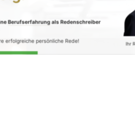
ine
Berufserfahrung
als Redenschreiber
:
re erfolgreiche persönliche Rede!
Ihr 
de erhalten
G
rück-
und
Zufrieden­­heits
-Garantie.