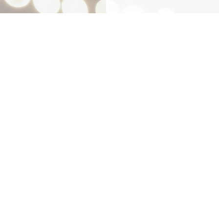
Mit
Bestpreis
-,
Geld-zu