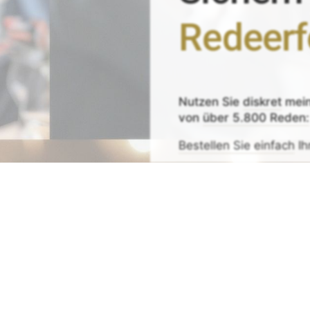
Redeerf
Nutzen Sie
diskret
mei
von
über 5.800 Reden:
Bestellen Sie einfach
Ih
Zeit sparen - Re
Mit
Bestpreis
-,
Geld-zu