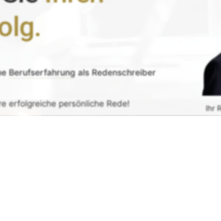
olg.
ne
Berufserfahrung
als Redenschreiber
re erfolgreiche persönliche Rede!
Ihr 
de erhalten
G
rück-
und
Zufrieden­­heits
-Garantie.