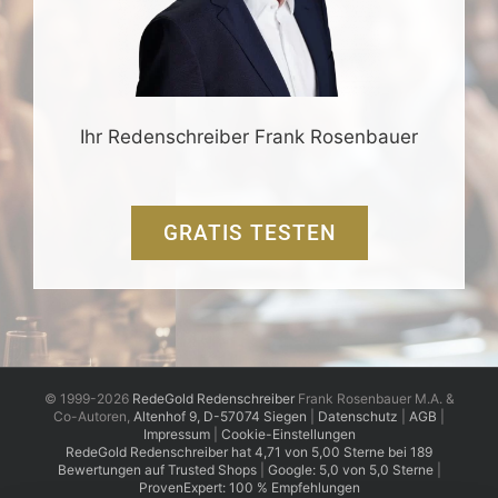
Ihr Redenschreiber Frank Rosenbauer
GRATIS TESTEN
© 1999-2026
RedeGold Redenschreiber
Frank Rosenbauer M.A. &
Co-Autoren,
Altenhof 9, D-57074 Siegen
|
Datenschutz
|
AGB
|
Impressum
|
Cookie-Einstellungen
RedeGold
Redenschreiber
hat
4,71
von
5,00
Sterne
bei
189
Bewertungen auf Trusted Shops
|
Google: 5,0 von 5,0 Sterne
|
ProvenExpert: 100 % Empfehlungen