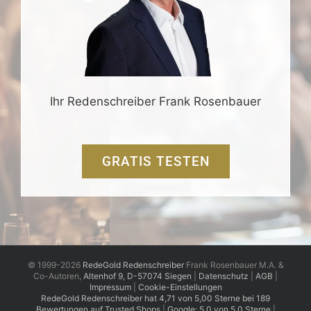
Ihr Redenschreiber Frank Rosenbauer
GRATIS TESTEN
© 1999-2026
RedeGold Redenschreiber
Frank Rosenbauer M.A. &
Co-Autoren,
Altenhof 9, D-57074 Siegen
|
Datenschutz
|
AGB
|
Impressum
|
Cookie-Einstellungen
RedeGold
Redenschreiber
hat
4,71
von
5,00
Sterne
bei
189
Bewertungen auf Trusted Shops
|
Google: 5,0 von 5,0 Sterne
|