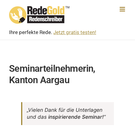
Skip
to
content
Ihre perfekte Rede.
Jetzt gratis testen!
Seminarteilnehmerin,
Kanton Aargau
„Vielen Dank für die Unter­lagen
und das
inspi­rie­rende Seminar!
“