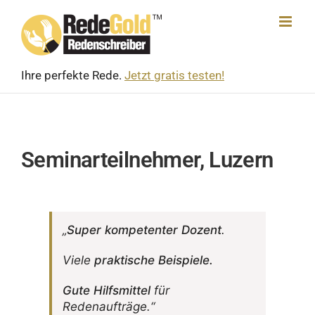
Skip
to
content
Ihre perfekte Rede.
Jetzt gratis testen!
Seminarteilnehmer, Luzern
„
Super kompe­tenter Dozent
.
Viele
prak­ti­sche Beispiele.
Gute Hilfs­mittel
für
Redenaufträge.“