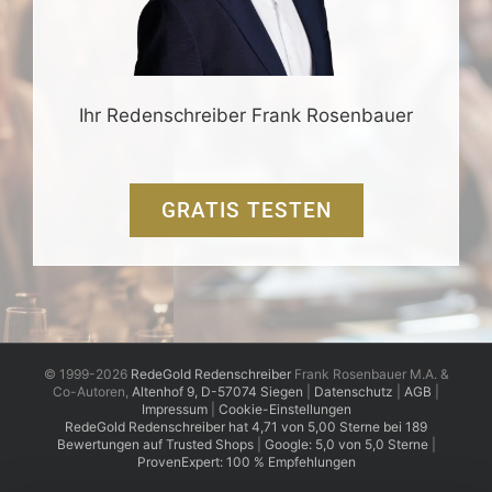
Ihr Redenschreiber Frank Rosenbauer
GRATIS TESTEN
© 1999-2026
RedeGold Redenschreiber
Frank Rosenbauer M.A. &
Co-Autoren,
Altenhof 9, D-57074 Siegen
|
Datenschutz
|
AGB
|
Impressum
|
Cookie-Einstellungen
RedeGold
Redenschreiber
hat
4,71
von
5,00
Sterne
bei
189
Bewertungen auf Trusted Shops
|
Google: 5,0 von 5,0 Sterne
|
ProvenExpert: 100 % Empfehlungen