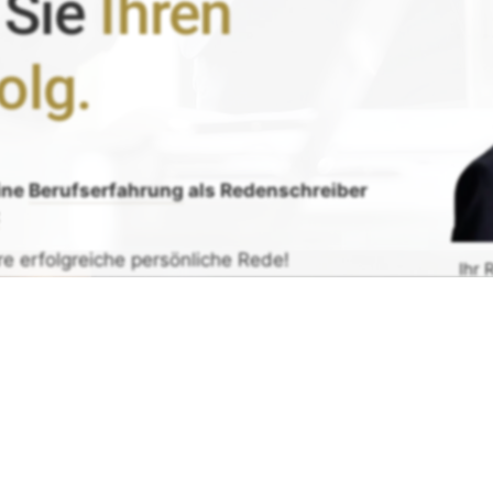
 Sie
Ihren
olg.
ine
Berufserfahrung
als Redenschreiber
:
re erfolgreiche persönliche Rede!
Ihr 
de erhalten
G
rück-
und
Zufrieden­­heits
-Garantie.