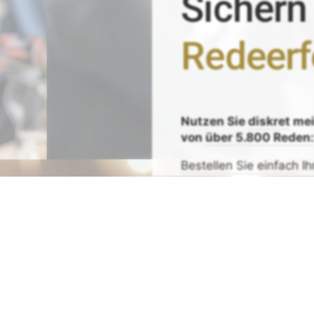
Sichern
Redeerf
Nutzen Sie
diskret
me
von
über 5.800 Reden
Bestellen Sie einfach
Ih
Zeit sparen - Re
Mit
Bestpreis
-,
Geld-zu