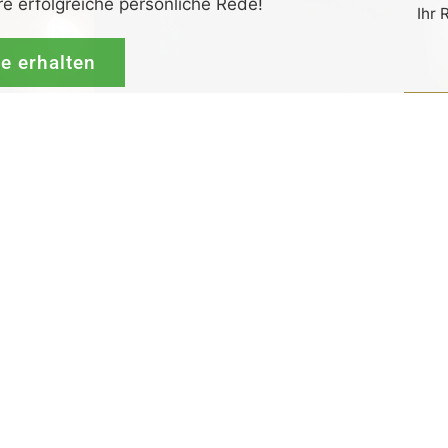
re erfolgreiche persönliche Rede!
Ihr 
de erhalten
G
rück-
und
Zufrieden­­heits
-Garantie.