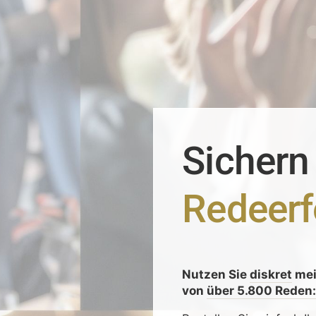
Sichern
Redeerf
Nutzen Sie
diskret
me
von
über 5.800 Reden