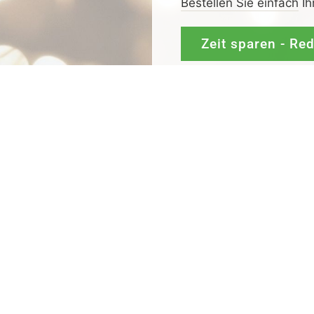
Bestellen Sie einfach
Ih
Zeit sparen - Re
Mit
Bestpreis
-,
Geld-zu