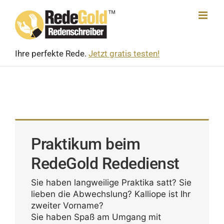
Skip
to
content
Ihre perfekte Rede.
Jetzt gratis testen!
Praktikum beim
RedeGold Rededienst
Sie haben lang­wei­lige Prak­tika satt? Sie
lieben die Abwechs­lung? Kalliope ist Ihr
zweiter Vorname?
Sie haben Spaß am Umgang mit