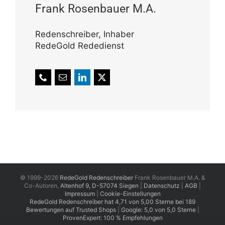
Frank Rosen­bauer M.A.
Reden­schreiber, Inhaber
RedeGold Rededienst
© 1999-2026
RedeGold Redenschreiber
Frank Rosenbauer M.A. &
Co-Autoren,
Altenhof 9, D-57074 Siegen
|
Datenschutz
|
AGB
|
Impressum
|
Cookie-Einstellungen
RedeGold
Redenschreiber
hat
4,71
von
5,00
Sterne
bei
189
Bewertungen auf Trusted Shops
|
Google: 5,0 von 5,0 Sterne
|
ProvenExpert: 100 % Empfehlungen