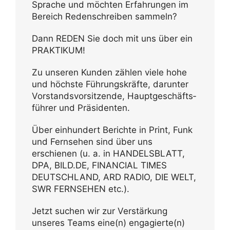
Sprache und möchten Erfah­rungen im
Bereich Reden­schreiben sammeln?
Dann REDEN Sie doch mit uns über ein
PRAKTIKUM!
Zu unseren Kunden zählen viele hohe
und höchste Führungs­kräfte, darunter
Vorstands­vor­sit­zende, Haupt­ge­schäfts­
führer und Präsidenten.
Über einhun­dert Berichte in Print, Funk
und Fern­sehen sind über uns
erschienen (u. a. in HANDELS­BLATT,
DPA, BILD.DE, FINAN­CIAL TIMES
DEUTSCH­LAND, ARD RADIO, DIE WELT,
SWR FERN­SEHEN etc.).
Jetzt suchen wir zur Verstär­kung
unseres Teams eine(n) engagierte(n)