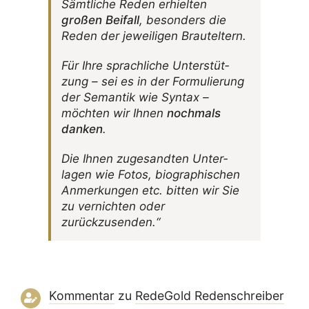
Sämt­liche Reden erhielten
großen Beifall
, beson­ders die
Reden der jewei­ligen Brauteltern.
Für Ihre sprach­liche Unter­stüt­
zung – sei es in der Formu­lie­rung
der Semantik wie Syntax –
möchten wir Ihnen
noch­mals
danken
.
Die Ihnen zuge­sandten Unter­
lagen wie Fotos, biogra­phi­schen
Anmer­kungen etc. bitten wir Sie
zu vernichten oder
zurückzusenden.“
Kommentar
zu
RedeGold Reden­schreiber