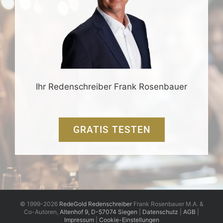
Ihr Redenschreiber Frank Rosenbauer
GRATIS TESTEN
© 1999-2026
RedeGold Redenschreiber
Frank Rosenbauer M.A. &
Co-Autoren,
Altenhof 9, D-57074 Siegen
|
Datenschutz
|
AGB
|
Impressum
|
Cookie-Einstellungen