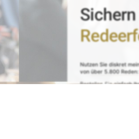
Sichern
Redeerf
Nutzen Sie
diskret
mei
von
über 5.800 Reden:
Bestellen Sie einfach
Ih
Zeit sparen - Re
Mit
Bestpreis
-,
Geld-zu