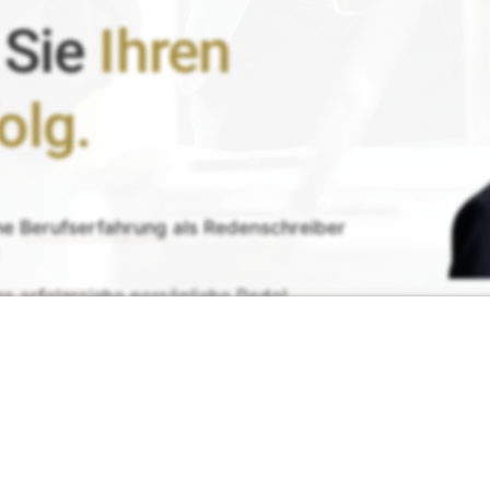
 Sie
Ihren
olg.
ne
Berufserfahrung
als Redenschreiber
re erfolgreiche persönliche Rede!
Ihr 
de erhalten
G
rück-
und
Zufrieden­­heits
-Garantie.