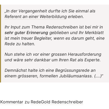
„In der Vergan­gen­heit durfte ich Sie einmal als
Refe­rent an einer Weiter­bil­dung
erleben.
Ihr Input zum Thema Reden­schreiben ist bei mir in
sehr guter Erin­ne­rung
geblieben und Ihr Merk­blatt
ist mein treuer Begleiter, wenn es darum geht, eine
Rede zu halten.
Nun stehe ich vor einer grossen Heraus­for­de­rung
und wäre sehr dankbar um Ihren Rat als Experte.
Demnächst halte ich eine Begrüs­sungs­rede an
einem grös­seren, formellen Jubiläumsanlass. (….)“
Kommentar
zu
RedeGold Reden­schreiber