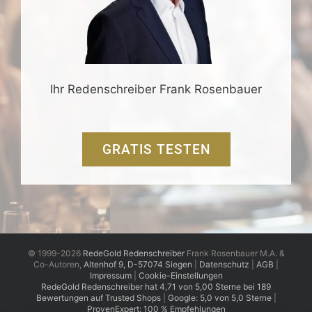
Ihr Redenschreiber Frank Rosenbauer
GRATIS TESTEN
© 1999-2026
RedeGold Redenschreiber
Frank Rosenbauer M.A. &
Co-Autoren,
Altenhof 9, D-57074 Siegen
|
Datenschutz
|
AGB
|
Impressum
|
Cookie-Einstellungen
RedeGold
Redenschreiber
hat
4,71
von
5,00
Sterne
bei
189
Bewertungen auf Trusted Shops
|
Google: 5,0 von 5,0 Sterne
|
ProvenExpert: 100 % Empfehlungen