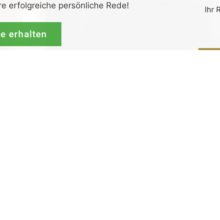
re erfolgreiche persönliche Rede!
Ihr 
de erhalten
G
rück-
und
Zufrieden­­heits
-Garantie.