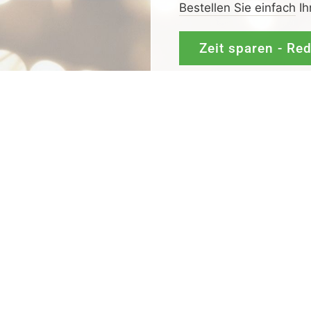
Bestellen Sie einfach
Ih
Zeit sparen - Re
Mit
Bestpreis
-,
Geld-zu