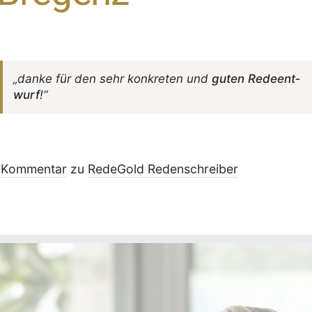
„danke für den sehr konkreten und
guten Rede­ent­
wurf
!“
Kommentar
zu
RedeGold Reden­schreiber