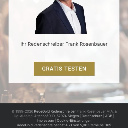
Ihr Redenschreiber Frank Rosenbauer
GRATIS TESTEN
© 1999-2026
RedeGold Redenschreiber
Frank Rosenbauer M.A. &
Co-Autoren,
Altenhof 9, D-57074 Siegen
|
Datenschutz
|
AGB
|
Impressum
|
Cookie-Einstellungen
RedeGold
Redenschreiber
hat
4,71
von
5,00
Sterne
bei
189