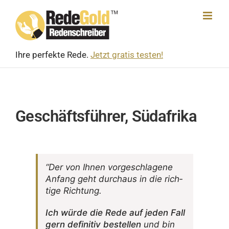
Skip
to
content
Ihre perfekte Rede.
Jetzt gratis testen!
Geschäftsführer, Südafrika
“Der von Ihnen vorge­schla­gene
Anfang geht durchaus in die rich­
tige Richtung.
Ich würde die Rede auf jeden Fall
gern defi­nitiv bestellen
und bin