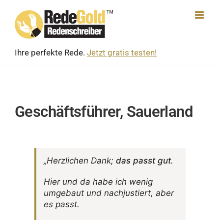
Skip
to
content
Ihre perfekte Rede.
Jetzt gratis testen!
Geschäftsführer, Sauerland
„Herz­li­chen Dank;
das passt gut
.
Hier und da habe ich wenig
umge­baut und nach­jus­tiert, aber
es passt.