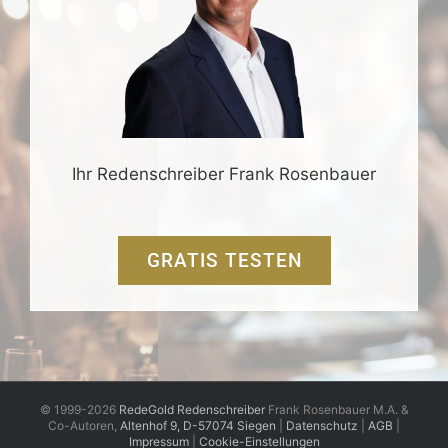
Ihr Redenschreiber Frank Rosenbauer
GRATIS TESTEN
© 1999-2026
RedeGold Redenschreiber
Frank Rosenbauer M.A. &
Co-Autoren,
Altenhof 9, D-57074 Siegen
|
Datenschutz
|
AGB
|
Impressum
|
Cookie-Einstellungen