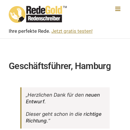
Skip
to
content
Ihre perfekte Rede.
Jetzt gratis testen!
Geschäftsführer, Hamburg
„Herz­li­chen Dank für den
neuen
Entwurf
.
Dieser geht schon in die
rich­tige
Rich­tung
.“