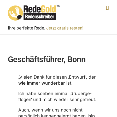
Skip
to
content
Ihre perfekte Rede.
Jetzt gratis testen!
Geschäftsführer, Bonn
„Vielen Dank für diesen ‚Entwurf‘, der
wie immer wunderbar
ist.
Ich habe soeben einmal ‚drüber­ge­
flogen‘ und mich wieder sehr gefreut.
Auch, wenn wir uns noch nicht
persön­lich kennen­ge­lernt haben,
bin