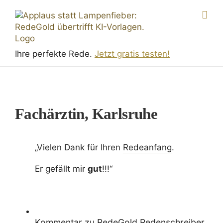
Skip
to
content
Ihre perfekte Rede.
Jetzt gratis testen!
Fachärztin, Karlsruhe
„Vielen Dank für Ihren
Rede­an­fang
.
Er gefällt mir
gut
!!!“
Kommentar
zu
RedeGold Reden­schreiber