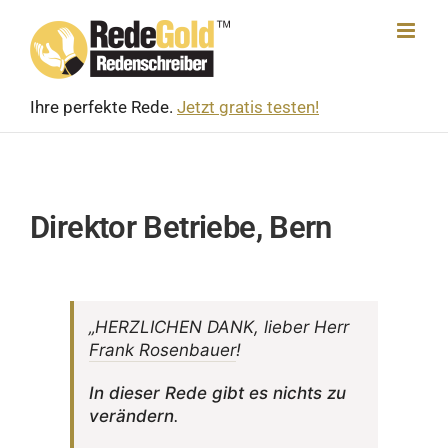
Skip
to
content
Ihre perfekte Rede.
Jetzt gratis testen!
Direktor Betriebe, Bern
„HERZ­LI­CHEN DANK, lieber Herr
Frank Rosen­bauer
!
In dieser Rede gibt es nichts zu
verän­dern
.