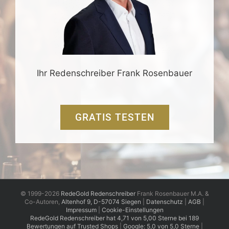
Ihr Redenschreiber Frank Rosenbauer
GRATIS TESTEN
© 1999-2026
RedeGold Redenschreiber
Frank Rosenbauer M.A. &
Co-Autoren,
Altenhof 9, D-57074 Siegen
|
Datenschutz
|
AGB
|
Impressum
|
Cookie-Einstellungen
RedeGold
Redenschreiber
hat
4,71
von
5,00
Sterne
bei
189
Bewertungen auf Trusted Shops
|
Google: 5,0 von 5,0 Sterne
|