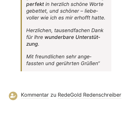
perfekt
in herz­lich schöne Worte
gebettet, und schöner – liebe­
voller wie ich es mir erhofft hatte.
Herz­li­chen, tausend­fa­chen Dank
für Ihre
wunder­bare Unter­stüt­
zung
.
Mit freund­li­chen sehr ange­
fassten und gerührten Grüßen“
Kommentar
zu
RedeGold Reden­schreiber