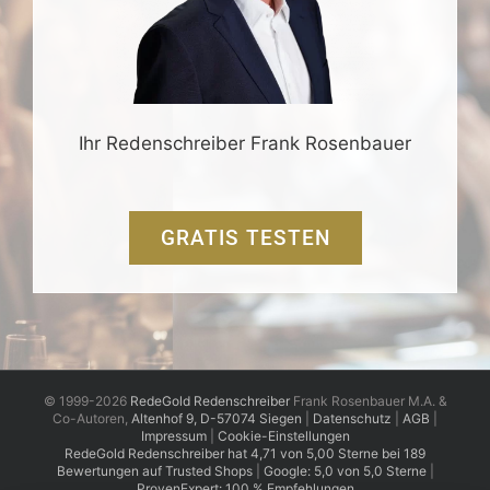
Ihr Redenschreiber Frank Rosenbauer
GRATIS TESTEN
© 1999-2026
RedeGold Redenschreiber
Frank Rosenbauer M.A. &
Co-Autoren,
Altenhof 9, D-57074 Siegen
|
Datenschutz
|
AGB
|
Impressum
|
Cookie-Einstellungen
RedeGold
Redenschreiber
hat
4,71
von
5,00
Sterne
bei
189
Bewertungen auf Trusted Shops
|
Google: 5,0 von 5,0 Sterne
|
ProvenExpert: 100 % Empfehlungen