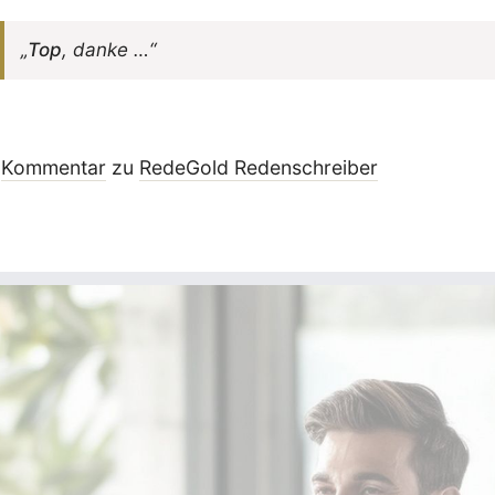
„
Top
, danke …“
Kommentar
zu
RedeGold Reden­schreiber